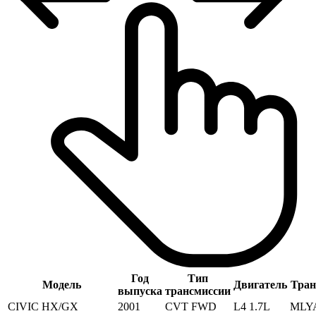
Год
Тип
Модель
Двигатель
Тран
выпуска
трансмиссии
CIVIC HX/GX
2001
CVT FWD
L4 1.7L
MLYA