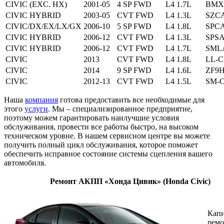
CIVIC (EXC. HX)
2001-05
4 SP FWD
L4 1.7L
BMX
CIVIC HYBRID
2003-05
CVT FWD
L4 1.3L
SZC
CIVIC/DX/EX/LX/GX
2006-10
5 SP FWD
L4 1.8L
SPC
CIVIC HYBRID
2006-12
CVT FWD
L4 1.3L
SPS
CIVIC HYBRID
2006-12
CVT FWD
L4 1.7L
SML
CIVIC
2013
CVT FWD
L4 1.8L
LL-
CIVIC
2014
9 SP FWD
L4 1.6L
ZF9H
CIVIC
2012-13
CVT FWD
L4 1.5L
SM-
Наша
компания
готова предоставить все необходимые для
этого
услуги
. Мы – специализированное предприятие,
поэтому можем гарантировать наилучшие условия
обслуживания, провести все работы быстро, на высоком
техническом уровне. В нашем сервисном центре вы можете
получить полный цикл обслуживания, которое поможет
обеспечить исправное состояние системы сцепления вашего
автомобиля.
Ремонт АКПП «Хонда Цивик» (Honda Civic)
Кап
ремо