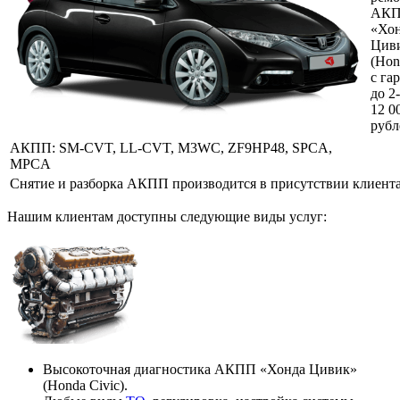
АК
«Хо
Цив
(Hon
с га
до 2
12 0
рубл
АКПП:
SM-CVT, LL-CVT, M3WC, ZF9HP48, SPCA,
MPCA
Снятие и разборка АКПП производится в присутствии клиента
Нашим клиентам доступны следующие виды услуг:
Высокоточная диагностика АКПП «Хонда Цивик»
(Honda Civic).