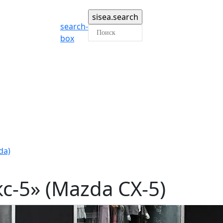
search-
box
da)
-5» (Mazda CX-5)