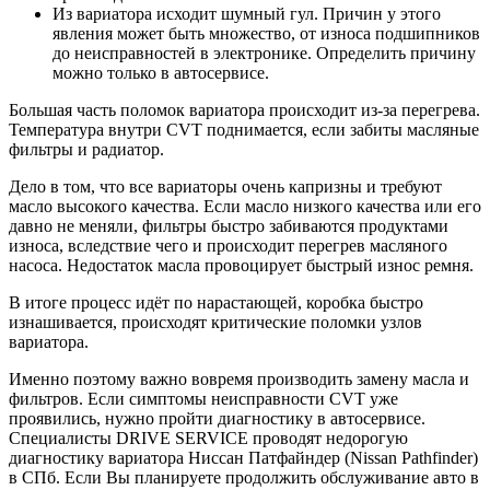
Из вариатора исходит шумный гул. Причин у этого
явления может быть множество, от износа подшипников
до неисправностей в электронике. Определить причину
можно только в автосервисе.
Большая часть поломок вариатора происходит из-за перегрева.
Температура внутри CVT поднимается, если забиты масляные
фильтры и радиатор.
Дело в том, что все вариаторы очень капризны и требуют
масло высокого качества. Если масло низкого качества или его
давно не меняли, фильтры быстро забиваются продуктами
износа, вследствие чего и происходит перегрев масляного
насоса. Недостаток масла провоцирует быстрый износ ремня.
В итоге процесс идёт по нарастающей, коробка быстро
изнашивается, происходят критические поломки узлов
вариатора.
Именно поэтому важно вовремя производить замену масла и
фильтров. Если симптомы неисправности CVT уже
проявились, нужно пройти диагностику в автосервисе.
Специалисты DRIVE SERVICE проводят недорогую
диагностику вариатора Ниссан Патфайндер (Nissan Pathfinder)
в СПб. Если Вы планируете продолжить обслуживание авто в