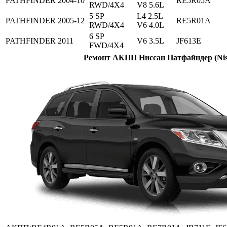
PATHFINDER
2004-10
RE5R05A
RWD/4X4
V8 5.6L
5 SP
L4 2.5L
PATHFINDER
2005-12
RE5R01A
RWD/4X4
V6 4.0L
6 SP
PATHFINDER
2011
V6 3.5L
JF613E
FWD/4X4
Ремонт АКПП Ниссан Патфайндер (Niss