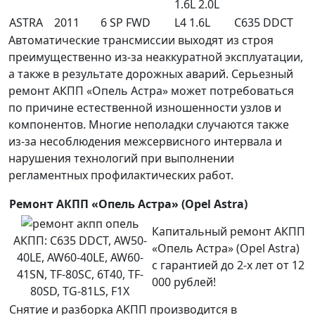
1.6L 2.0L
ASTRA
2011
6 SP FWD
L4 1.6L
C635 DDCT
Автоматические трансмиссии выходят из строя
преимущественно из-за неаккуратной эксплуатации,
а также в результате дорожных аварий. Серьезный
ремонт АКПП «Опель Астра» может потребоваться
по причине естественной изношенности узлов и
компонентов. Многие неполадки случаются также
из-за несоблюдения межсервисного интервала и
нарушения технологий при выполнении
регламентных профилактических работ.
Ремонт АКПП «Опель Астра» (Opel Astra)
Капитальный ремонт АКПП
АКПП:
C635 DDCT, AW50-
«Опель Астра» (Opel Astra)
40LE, AW60-40LE, AW60-
с гарантией до 2-х лет от 12
41SN, TF-80SC, 6T40, TF-
000 рублей!
80SD, TG-81LS, F1X
Снятие и разборка АКПП производится в