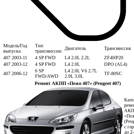
Модель/Год
Тип
Двигатель
Трансмиссия
выпуска
трансмиссии
407 2003-11
4 SP FWD
L4 2.0L 2.2L
ZF4HP20
407 2003-12
4 SP FWD
L4 2.0L
DPO (AL4)
6 SP
L4 2.0L V6 2.7L
407 2006-12
TF-80SC
FWD/AWD
2.9L 3.0L
Ремонт АКПП «Пежо 407» (Peugeot 407)
Кап
ремо
АК
«Пеж
(Peu
с га
до 2