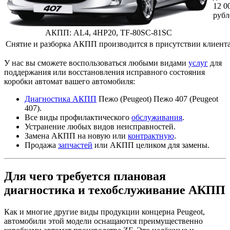
12 0
рубл
АКПП:
AL4, 4HP20, TF-80SC-81SC
Снятие и разборка АКПП производится в присутствии клиента
У нас вы сможете воспользоваться любыми видами
услуг
для
поддержания или восстановления исправного состояния
коробки автомат вашего автомобиля:
Диагностика АКПП
Пежо (Peugeot) Пежо 407 (Peugeot
407).
Все виды профилактического
обслуживания
.
Устранение любых видов неисправностей.
Замена АКПП на новую или
контрактную
.
Продажа
запчастей
или АКПП целиком для замены.
Для чего требуется плановая
диагностика и техобслуживание АКПП
Как и многие другие виды продукции концерна Peugeot,
автомобили этой модели оснащаются преимущественно