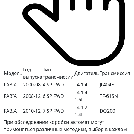
Год
Тип
Модель
Двигатель
Трансмиссия
выпуска
трансмиссии
FABIA
2000-08
4 SP FWD
L4 1.4L
JF404E
L4 1.4L
FABIA
2008-12
6 SP FWD
TF-61SN
1.6L
L4 1.2L
FABIA
2010-12
7 SP FWD
DQ200
1.4L
При обследовании коробки автомат могут
применяться различные методики, выбор в каждом