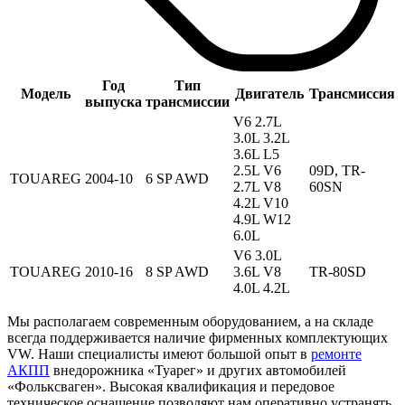
Год
Тип
Модель
Двигатель
Трансмиссия
выпуска
трансмиссии
V6 2.7L
3.0L 3.2L
3.6L L5
2.5L V6
09D, TR-
TOUAREG
2004-10
6 SP AWD
2.7L V8
60SN
4.2L V10
4.9L W12
6.0L
V6 3.0L
TOUAREG
2010-16
8 SP AWD
3.6L V8
TR-80SD
4.0L 4.2L
Мы располагаем современным оборудованием, а на складе
всегда поддерживается наличие фирменных комплектующих
VW. Наши специалисты имеют большой опыт в
ремонте
АКПП
внедорожника «Туарег» и других автомобилей
«Фольксваген». Высокая квалификация и передовое
техническое оснащение позволяют нам оперативно устранять