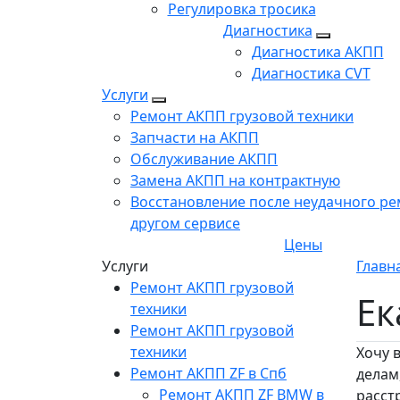
Регулировка тросика
Диагностика
Диагностика АКПП
Диагностика CVT
Услуги
Ремонт АКПП грузовой техники
Запчасти на АКПП
Обслуживание АКПП
Замена АКПП на контрактную
Восстановление после неудачного ре
другом сервисе
Цены
Услуги
Главн
Ремонт АКПП грузовой
Ек
техники
Ремонт АКПП грузовой
техники
Хочу 
Ремонт АКПП ZF в Спб
делам
Ремонт АКПП ZF BMW в
расст