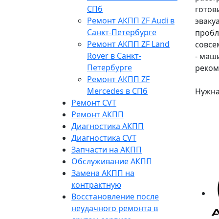
СПб
готов
Ремонт АКПП ZF Audi в
эваку
Санкт-Петербурге
пробл
Ремонт АКПП ZF Land
совсе
Rover в Санкт-
- маш
Петербурге
реком
Ремонт АКПП ZF
Mercedes в СПб
Нужна
Ремонт CVT
Ремонт AКПП
Диагностика АКПП
Диагностика CVT
Запчасти на АКПП
Обслуживание АКПП
Замена АКПП на
контрактную
Восстановление после
неудачного ремонта в